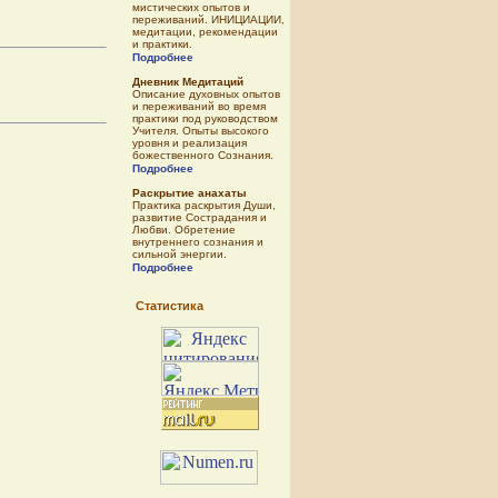
мистических опытов и
переживаний. ИНИЦИАЦИИ,
медитации, рекомендации
и практики.
Подробнее
Дневник Медитаций
Описание духовных опытов
и переживаний во время
практики под руководством
Учителя. Опыты высокого
уровня и реализация
божественного Сознания.
Подробнее
Раскрытие анахаты
Практика раскрытия Души,
развитие Сострадания и
Любви. Обретение
внутреннего сознания и
сильной энергии.
Подробнее
Статистика