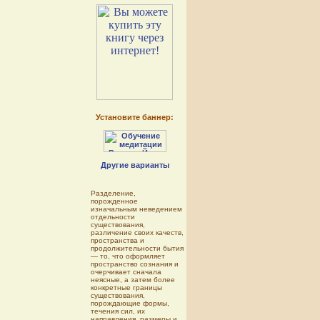
Установите баннер:
Другие варианты
Разделение,
порожденное
изначальным неведением
отдельности
существования,
различение своих качеств,
пространства и
продолжительности бытия
— то, что оформляет
пространство сознания и
очерчивает сначала
неясные, а затем более
конкретные границы
существования,
порождающие формы,
течения сил, их
направления, размеры и