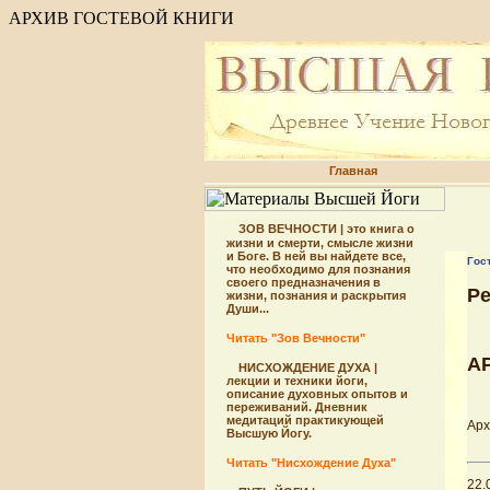
АРХИВ ГОСТЕВОЙ КНИГИ
Главная
ЗОВ ВЕЧНОСТИ | это книга о
жизни и смерти, смысле жизни
и Боге. В ней вы найдете все,
Гос
что необходимо для познания
своего предназначения в
Р
жизни, познания и раскрытия
Души...
Читать "Зов Вечности"
А
НИСХОЖДЕНИЕ ДУХА |
лекции и техники йоги,
описание духовных опытов и
переживаний. Дневник
медитаций практикующей
Арх
Высшую Йогу.
Читать "Нисхождение Духа"
22.0