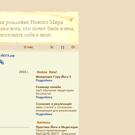
О нас
-ЙОГА.рф
2003 г.
Новое New!
Инициация Гуру-Йога 3
Подробнее
Семинар онлайн
mp3 обучение медитации
бесплатно
Подробнее
Сознание и реализация
Цикл статей о Сознании -
инициация для реализации
Подробнее
Анонсы
Практика Йоги и Медитации
Опыты практикующих
ВЫСШУЮ ЙОГУ. Описание