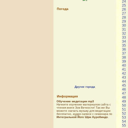
24
25
Погода
26
27
28
29
30
31
32
33
34
35
36
37
38
39
40
41
42
43
44
45
Другие города
46
47
Информация
48
49
Обучение медитации mp3
Начните изучение материалов сайта с
50
чтения книги Зов Вечности! Так же Вы
51
можете скачать музыку для медитации
52
бесплатно, аудио-записи с семинара по
Интегральной Йоге Шри Ауробиндо
.
53
54
55