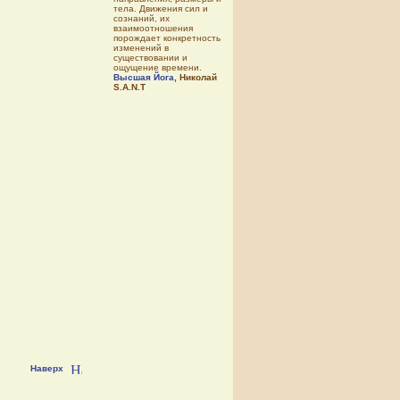
тела. Движения сил и
сознаний, их
взаимоотношения
порождает конкретность
изменений в
существовании и
ощущение времени.
Высшая Йога
, Николай
S.A.N.T
Наверх