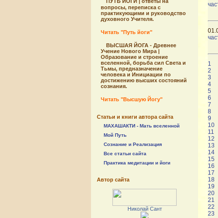
ПУТЬ ЙОГИ | ответы на
час
вопросы, переписка с
практикующими и руководство
духовного Учителя.
01.0
Читать "Путь йоги"
час
ВЫСШАЯ ЙОГА - Древнее
Учение Нового Мира |
Образование и строение
вселенной, борьба сил Света и
1
Тьмы, предназначение
2
человека и Инициации по
3
достижению высших состояний
4
сознания.
5
6
Читать "Высшую Йогу"
7
8
Статьи и книги автора сайта
9
10
МАХАШАКТИ - Мать вселенной
11
Мой Путь
12
Сознание и Реализация
13
14
Все статьи сайта
15
Практика медитации и йоги
16
17
18
Автор сайта
19
20
21
22
Николай Сант
23