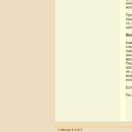
изб
исп
Пра
пра
то 
заб
ВЫ
Каж
оче
гор
эне
вре
Пер
гря
не 
воз
поэ
Есл
По 
© Nikolai S.A.N.T