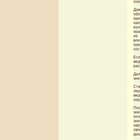
сна
Даж
обл
пре
нап
изл
нра
не 
вле
пре
сос
Есл
мед
рас
Дал
эне
Ста
люд
мед
сер
Пос
эне
поч
эне
окр
сво
душ