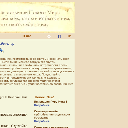
О нас
-ЙОГА.рф
ознание, посмотреть себе внутрь и осознать свои
 Если вы не можете погрузится внутрь,
очной силой, нет глубинной потребности в этой
 внешними проблемами или внутренними движениями,
ию и не дающие осознанности выйти из под влияния
анов чувств и внешнего мира. Почувствуйте
ости и неподвижности как можно дольше...
ности. Усиливается энергия, усиливается и
ливаться энергия и усиливается сила сознания. Всё
ight © Николай Сант
Новое New!
Инициация Гуру-Йога 3
Подробнее
Семинар онлайн
твовать энергию,
mp3 обучение медитации
бесплатно
Подробнее
 вниз. Сделайте
Сознание и реализация