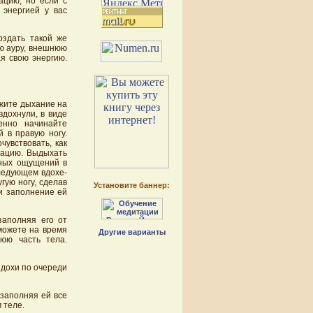
ацию, но если с
 энергией у вас
оздать такой же
ою ауру, внешнюю
ая свою энергию.
ржите дыхание на
вдохнули, в виде
енно начинайте
 в правую ногу.
чувствовать, как
рацию. Выдыхать
тных ощущений в
следующем вдохе-
гую ногу, сделав
Установите баннер:
 и заполнение ей
заполняя его от
(можете на время
Другие варианты
нюю часть тела.
ыдохи по очереди
 заполняя ей все
 теле.