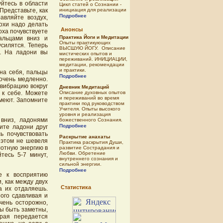
йтесь в области
Цикл статей о Сознании -
инициация для реализации
Представьте, как
Подробнее
авляйте воздух,
дохи надо делать
Анонсы
оха почувствуете
Практика Йоги и Медитации
альцами вниз и
Опыты практикующих
силятся. Теперь
ВЫСШУЮ ЙОГУ. Описание
. На ладони вы
мистических опытов и
переживаний. ИНИЦИАЦИИ,
медитации, рекомендации
и практики.
на себя, пальцы
Подробнее
 очень медленно.
 вибрацию вокруг
Дневник Медитаций
Описание духовных опытов
 к себе. Можете
и переживаний во время
емеют. Запомните
практики под руководством
Учителя. Опыты высокого
уровня и реализация
 вниз, ладонями
божественного Сознания.
Подробнее
ите ладони друг
ь почувствовать
Раскрытие анахаты
 этом не шевеля
Практика раскрытия Души,
лотную энергию в
развитие Сострадания и
Любви. Обретение
тесь 5-7 минут,
внутреннего сознания и
сильной энергии.
Подробнее
е к восприятию
 как между двух
Статистика
да их отдаляешь.
ого сдавливая и
чень осторожно,
ны быть заметны,
орая передается