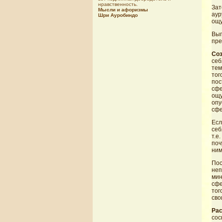
нравственность.
Зат
Мысли и афоризмы
аур
Шри Ауробиндо
ощу
Вып
пре
Соз
себ
тем
тог
пос
сфе
ощу
опу
сфе
Есл
себ
т.е
поч
ним
Пос
неп
мин
сфе
тог
сво
Рас
сос