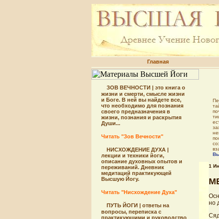
Главная
ЗОВ ВЕЧНОСТИ | это книга о
жизни и смерти, смысле жизни
и Боге. В ней вы найдете все,
Пе
что необходимо для познания
та
своего предназначения в
по
ти
жизни, познания и раскрытия
ес
Души...
за
не
Читать "Зов Вечности"
по
со
вз
НИСХОЖДЕНИЕ ДУХА |
Вы
лекции и техники йоги,
описание духовных опытов и
1 И
переживаний. Дневник
медитаций практикующей
Высшую Йогу.
М
Читать "Нисхождение Духа"
Осн
но 
ПУТЬ ЙОГИ | ответы на
вопросы, переписка с
Сяд
практикующими и руководство