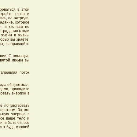
роваться в этой
кройте глаза и
ись, по очереди,
адание, которое
я, и кто вам не
острадания (люди
 жизни в жизнь,
торых вы знаете,
ы, направляйте
ергии. С помощью
святой любви вы
направляя поток
огда общаетесь с
дома, проводите
овать энергию в
е почувствовать
центром. Затем,
льную энергию в
все ваше тело и
, и быть ей, все
сто будьте своей