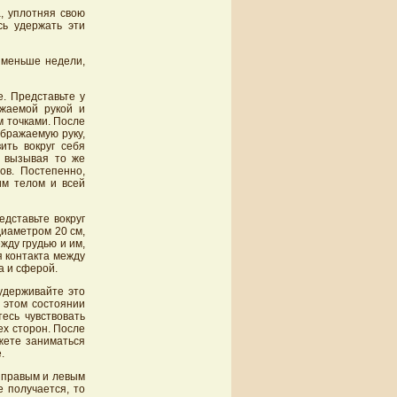
а, уплотняя свою
сь удержать эти
 меньше недели,
е. Представьте у
ажаемой рукой и
м точками. После
ображаемую руку,
ить вокруг себя
, вызывая то же
ов. Постепенно,
им телом и всей
едставьте вокруг
диаметром 20 см,
жду грудью и им,
я контакта между
а и сферой.
удерживайте это
 этом состоянии
есь чувствовать
ех сторон. После
жете заниматься
.
у правым и левым
е получается, то