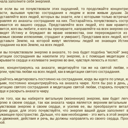
чала заполните себя энергией.
е если вы не почувствовали этих ощущений, то продолжайте концентри
асти, вызывая чувство сострадания к людям и всем живым душам. За
дставляйте всех людей, которых вы знаете, или с которыми только встречал
равляя из анахаты сострадание на них. Постарайтесь почувствовать состр
ивается из вашего сердца. Представляйте всех людей, кто вам нравитс
вится, кого вы любите, и кого вы презираете, направляйте на всех энергию с
видят Истину и блуждают во мраке невежества, они перерождаются из
комые своими иллюзиями, страдают и умирают). Представив всех людей, ко
дставьте Землю, на которой живут миллионы людей не знающих Истин
традание на всю Землю, на всех людей.
и вы почувствовали энергию в анахате, то она будет подобна "кислой" эн
итации сострадания вы накопили эту энергию, а с помощью медитации 
крываете сердце и изливаете энергию во вне, чувствуя легкость и полет.
ее, концентрируясь на анахате, медитируйте так же на святой любви, 
ргии, чувства любви на всех людей, как в медитации святого сострадания.
райтесь медитировать постоянно на сострадании, когда вы идете по улице, к
ьми, постоянно концентрируйтесь на анахата чакре. Хотя бы раз в день, 
итацию святого сострадания и медитацию святой любви, стараясь почувств
дце и раскрыть анахата чакру.
ле того, как вы наберете витальную (жизненную) энергию, вам будет легч
ргию в своем сердце, так как анахата чакра является верхним витальным 
увствовав энергию в своем сердце, и усилив ее, вы преобразуете вита
ргию души, для этого почувствуйте, что энергия вашей души заполняет 
ужающее пространство. Дальше, что вам необходимо - это жить в этой энергии
и движения, действия и речь, вы должны направлять из своего сердца. Про
ой.