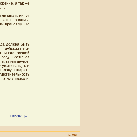
орение, а так же
ть.
м двадцать минут
довать пранаямы,
ую пранаяму. Не
ода должна быть
 в глубокий тазик
ит много грязной
в воду. Время от
ь, затем другое.
увствовать, как
 голову выпарить
чувствительность
не чувствовали,
Наверх
E-mail