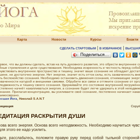
Карта
Новости
Курсы
Бхакти
|
|
СДЕЛАТЬ СТАРТОВЫМ
В ИЗБРАННОЕ
ВЫСШАЯ
Поделиться…
рвое, что вы должны сделать, встав на путь духовного развития, это обрести внутреннее с
йные стремления и цели существования. Необходима искренность и честность перед собой.
чувствовать внутреннее пространство и тишину, значит ваше сознание не обладает достат
шине, не достаточно энергии. Нет энергии, значит есть отток силы, есть захваченность
ть беспокойство сознания. Необходимо остановить движения сознания, отнимающие энерг
хваченности натурой и внешними связями. Обрубите все связи и оттяните сознание от орг
подвижность и тишину своего сознания. Удерживайте это состояние внутренней погружённ
степенно начнёт накапливаться энергия, а сознание будет легче удержать в этой неподвиж
знание. Прилагая концентрацию, вы усиливаете своё сознание, постепенно начинает накап
аимосвязано.
сшая Йога
, Николай S.A.N.T
нициация
Copyr
ЕДИТАЦИЯ РАСКРЫТИЯ ДУШИ
ова всего энергия. Основа всего неподвижность. Необходимо научиться чувс
для этого ее надо усилить.
ьте, расслабьтесь, положите правую руку перед собой тыльной стороной