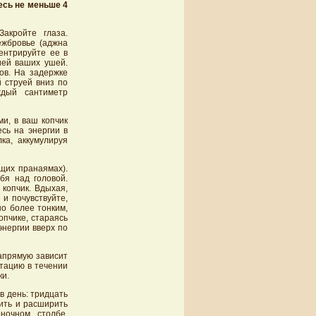
есь не меньше 4
акройте глаза.
ежбровье (аджна
центрируйте ее в
ией ваших ушей.
ов. На задержке
 струей вниз по
ждый сантиметр
ми, в ваш копчик
сь на энергии в
ка, аккумулируя
щих пранаямах).
бя над головой.
 копчик. Вдыхая,
 и почувствуйте,
но более тонким,
опчике, стараясь
энергии вверх по
апрямую зависит
тацию в течении
ки.
в день: тридцать
ить и расширить
ночном столбе,