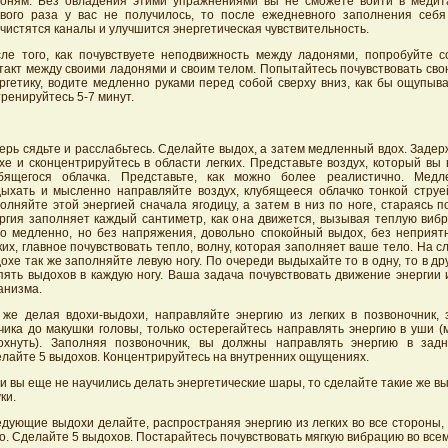
оням. Без овладения этими упражнениями вы не сможете войти в медит
вого раза у вас не получилось, то после ежедневного заполнения себя
чистятся каналы и улучшится энергетическая чувствительность.
ле того, как почувствуете неподвижность между ладонями, попробуйте с
такт между своими ладонями и своим телом. Попытайтесь почувствовать св
ргетику, водите медленно руками перед собой сверху вниз, как бы ощупыв
ренируйтесь 5-7 минут.
ерь сядьте и расслабьтесь. Сделайте выдох, а затем медленный вдох. Заде
хе и сконцентрируйтесь в области легких. Представьте воздух, который вы 
бящегося облачка. Представьте, как можно более реалистично. Медл
ыхать и мысленно направляйте воздух, клубящееся облачко тонкой струей
олняйте этой энергией сначала ягодицу, а затем в низ по ноге, стараясь по
ргия заполняет каждый сантиметр, как она движется, вызывая теплую виб
о медленно, но без напряжения, довольно спокойный выдох, без неприя
ких, главное почувствовать тепло, волну, которая заполняет ваше тело. На 
охе так же заполняйте левую ногу. По очереди выдыхайте то в одну, то в дру
пять выдохов в каждую ногу. Ваша задача почувствовать движение энергии
анизма.
 же делая вдохи-выдохи, направляйте энергию из легких в позвоночник, 
чика до макушки головы, только остерегайтесь направлять энергию в уши 
охнуть). Заполняя позвоночник, вы должны направлять энергию в зад
лайте 5 выдохов. Концентрируйтесь на внутренних ощущениях.
и вы еще не научились делать энергетические шары, то сделайте такие же в
уки.
дующие выдохи делайте, распространяя энергию из легких во все стороны,
о. Сделайте 5 выдохов. Постарайтесь почувствовать мягкую вибрацию во всем