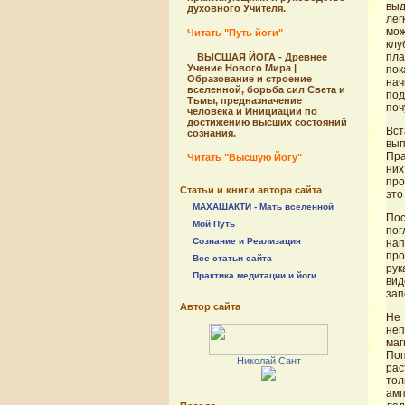
выд
духовного Учителя.
лег
мож
Читать "Путь йоги"
клу
пла
ВЫСШАЯ ЙОГА - Древнее
Учение Нового Мира |
пок
Образование и строение
нач
вселенной, борьба сил Света и
под
Тьмы, предназначение
поч
человека и Инициации по
достижению высших состояний
Вст
сознания.
вып
Пра
Читать "Высшую Йогу"
них
про
Статьи и книги автора сайта
это
МАХАШАКТИ - Мать вселенной
Пос
Мой Путь
пог
Сознание и Реализация
нап
про
Все статьи сайта
рук
Практика медитации и йоги
вид
зап
Автор сайта
Не 
неп
маг
Поп
Николай Сант
рас
тол
амп