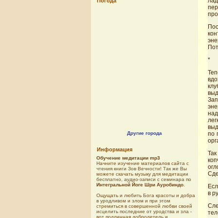
лад
Погода
пер
про
Пос
кон
эне
Пот
*
Теп
вдо
клу
выд
Зап
эне
над
лег
выд
Другие города
по 
орг
Информация
Так
Обучение медитации mp3
коп
Начните изучение материалов сайта с
огл
чтения книги Зов Вечности! Так же Вы
Сде
можете скачать музыку для медитации
бесплатно, аудио-записи с семинара по
Интегральной Йоге Шри Ауробиндо
.
Есл
в р
Ощущать и любить Бога красоты и добра
в уродливом и злом и при этом
Сле
стремиться в совершенной любви своей
исцелить последние от уродства и зла -
тел
вот подлинная добродетель и