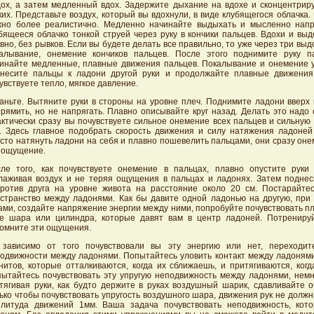
ох, а затем медленный вдох. Задержите дыхание на вдохе и сконцентриру
ких. Представьте воздух, который вы вдохнули, в виде клубящегося облачка. 
но более реалистично. Медленно начинайте выдыхать и мысленно напр
бящееся облачко тонкой струей через руку в кончики пальцев. Вдохи и вы
вно, без рывков. Если вы будете делать все правильно, то уже через три выд
алывание, онемение кончиков пальцев. После этого поднимите руку п
инайте медленные, плавные движения пальцев. Покалывание и онемение у
несите пальцы к ладони другой руки и продолжайте плавные движения
увствуете тепло, мягкое давление.
аньте. Вытяните руки в стороны на уровне плеч. Поднимите ладони вверх 
рямить, но не напрягать. Плавно описывайте круг назад. Делать это надо
ктически сразу вы почувствуете сильное онемение всех пальцев и сильную
. Здесь главное подобрать скорость движения и силу натяжения ладоней
сто натянуть ладони на себя и плавно пошевелить пальцами, они сразу он
 ощущение.
ле того, как почувствуете онемение в пальцах, плавно опустите руки
лаживая воздух и не теряя ощущения в пальцах и ладонях. Затем поднес
ротив друга на уровне живота на расстояние около 20 см. Постарайтес
странство между ладонями. Как бы давите одной ладонью на другую, при
ами, создайте напряжение энергии между ними, попробуйте почувствовать п
е шара или цилиндра, которые давят вам в центр ладоней. Потренируй
омните эти ощущения.
зависимо от того почувствовали вы эту энергию или нет, переходит
одвижности между ладонями. Попытайтесь уловить контакт между ладонями,
нитов, которые отталкиваются, когда их сближаешь, и притягиваются, ког
ытайтесь почувствовать эту упругую неподвижность между ладонями, немн
тягивая руки, как будто держите в руках воздушный шарик, сдавливайте о
ько чтобы почувствовать упругость воздушного шара, движения рук не долж
литуда движений 1мм. Ваша задача почувствовать неподвижность, кот