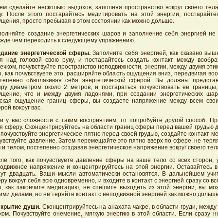
ем сделайте несколько выдохов, заполняя пространство вокруг своего тел
у. После этого постарайтесь медитировать на этой энергии, постарайте
щения, просто пребывая в этом состоянии как можно дольше.
олняйте создание энергетических шаров и заполнение себя энергией не
жде чем переходить к следующему упражнению.
дание энергетической сферы.
Заполните себя энергией, как сказано выш
я над головой свою руку, и постарайтесь создать контакт между вообр
ечком, почувствуйте пространство неподвижности, энергии, между двумя эти
о, как почувствуете это, расширяйте область ощущения вниз, передвигая во
тепенно обволакивая себя энергетической сферой. Вы должны представ
ру диаметром около 2 метров, и постараться почувствовать ее границы
щение, что и между двумя ладонями, при создании энергетических шар
ская ощущение границ сферы, вы создаете напряжение между всем сво
рой вокруг вас.
и у вас сложности с таким восприятием, то попробуйте другой способ. Пр
я сферу. Сконцентрируйтесь на области границ сферы перед вашей грудью 
. почувствуйте энергетическое пятно перед своей грудью, создайте контакт ме
увствуйте давление. Затем перемещайте это пятно вверх по сфере, не теря
 и телом, постепенно создавая энергетическое напряжение вокруг своего тел
ле того, как почувствуете давление сферы на ваше тело со всех сторон, 
одвижное напряжение и концентрируйтесь на этой энергии. Оставайтесь в
ут двадцать. Ваши мысли автоматически остановятся. В дальнейшем учит
ру вокруг себя всю одновременно, и входите в контакт с энергией сразу со вс
о, как закончите медитацию, не спешите выходить из этой энергии, вы мо
ими делами, но не теряйте контакт с неподвижной энергией как можно дольше
крытие души.
Сконцентрируйтесь на анахата чакре, в области груди, межд
ком. Почувствуйте онемение, мягкую энергию в этой области. Если сразу н