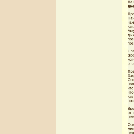
На 
дне
Пр
Нач
чак
кан
Акк
дых
поз
поз
Сле
(во
коп
эне
Пра
Зак
Осн
нап
что
что
как
поз
Вре
от 
нес
Осв
мин
цен