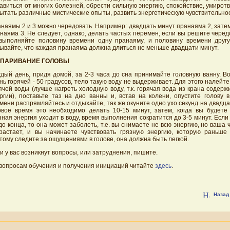
авиться от многих болезней, обрести сильную энергию, спокойствие, умиротв
ытать различные мистические опыты, развить энергетическую чувствительнос
наямы 2 и 3 можно чередовать. Например: двадцать минут пранаяма 2, зате
наяма 3. Не следует, однако, делать частых перемен, если вы решите чере
выполняйте половину времени одну пранаяму, и половину времени друг
ывайте, что каждая пранаяма должна длиться не меньше двадцати минут.
ПАРИВАНИЕ ГОЛОВЫ
дый день, придя домой, за 2-3 часа до сна принимайте головную ванну. В
нь горячей - 50 градусов, тело такую воду не выдерживает. Для этого налейте
ячей воды (лучше нагреть холодную воду, т.к. горячая вода из крана содерж
ргии), поставьте таз на дно ванны и, встав на колени, опустите голову 
мени распрямляйтесь и отдыхайте, так же окуните одно ухо секунд на двадцат
вое время это необходимо делать 10-15 минут, затем, когда вы будете ч
зная энергия уходит в воду, время выполнения сократится до 3-5 минут. Если
до конца, то она может заболеть, т.е. вы снимаете не всю энергию, но ваша 
растает, и вы начинаете чувствовать грязную энергию, которую раньше 
тому следите за ощущениями в голове, она должна быть легкой.
и у вас возникнут вопросы, или затруднения, пишите.
вопросам обучения и получения инициаций читайте
здесь
.
Назад