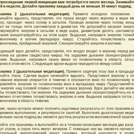
прохождение первой инициации вам потребуется около месяца. Занимайт
й в неделю. Делайте пранаяму каждый день не меньше 30 минут подряд.
анаяма 2 (дыхательная медитация).
Примите исходное положение. З
инайте вдыхать, представляя, что прана входит через воронку в ваше м
ру), проходит через голову в затылок. Проводя энергию через голову, кон
ал не толще пяти сантиметров в диаметре. Не допускайте касания энерг
умулируйте энергию в затылке в виде шара, диаметром десять сантиметр
ания концентрируйтесь на этом шаре. Выдыхая, направьте энергию тонкой
воночнику в копчик (муладхара чакру). Старайтесь почувствовать ка
воночника, пройденный энергией. Сконцентрируйте энергию в копчике.
дующий вдох делайте, представляя, что воздух входит в воронку перед ва
ронка на уровне свадистана чакры). На задержке дыхания сконцентрируйте
чике. Выдыхая, направьте прану вверх по позвоночнику в область затыл
ргию в этом месте. Следующие вдохи-выдохи чередуются между собой.
наяма 3 (дыхательная медитация).
Примите сидячую позу (как в предыду
ройте глаза. Сделав выдох начинайте вдыхать. Представьте воронку у се
ование воронки упирается в темечко и опускается вниз по позвоночнику в
равляйте энергию по позвоночнику вниз в муладхара чакру. Представляйте
 энергия над головой плавно стекает в вашу воронку. Вдох делайте как мож
бы почувствовать ток энергии. На задержке дыхания сконцентрируйтесь на к
 можно отчетливее почувствовать энергию в нем. Выдыхая направьте поток 
воночнику в область темечка.
мя, через которое можно получить ощутимые результаты от этих пранаям н
времени выполнения, и регулярности занятий. Выполняя дыхательную меди
кольких часов подряд вы сможете достичь результатов многомесячной практи
ойте эти пранаямы и выполняйте их в течении нескольких месяцев два раза 
ут утром, и сорок пять минут вечером. С помощью них вы сможете прочист
тральный энергетический канал сушумна, который находится в позво