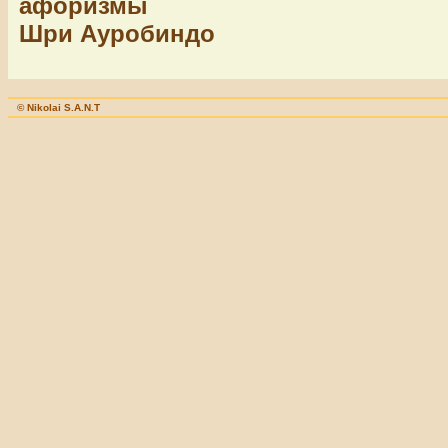
афоризмы
Шри Ауробиндо
© Nikolai S.A.N.T