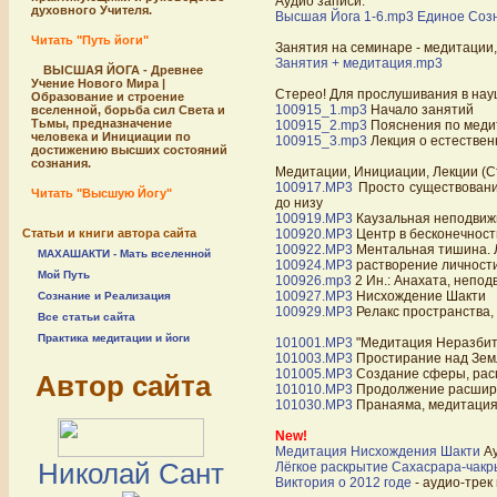
Аудио записи:
духовного Учителя.
Высшая Йога 1-6.mp3
Единое Соз
Читать "Путь йоги"
Занятия на семинаре - медитации,
Занятия + медитация.mp3
ВЫСШАЯ ЙОГА - Древнее
Учение Нового Мира |
Стерео! Для прослушивания в нау
Образование и строение
100915_1.mp3
Начало занятий
вселенной, борьба сил Света и
Тьмы, предназначение
100915_2.mp3
Пояснения по меди
человека и Инициации по
100915_3.mp3
Лекция о естествен
достижению высших состояний
сознания.
Медитации, Инициации, Лекции (Ст
100917.MP3
Просто существование
Читать "Высшую Йогу"
до низу
100919.MP3
Каузальная неподвижн
Статьи и книги автора сайта
100920.MP3
Центр в бесконечност
100922.MP3
Ментальная тишина. Л
МАХАШАКТИ - Мать вселенной
100924.MP3
растворение личности
Мой Путь
100926.mp3
2 Ин.: Анахата, непод
100927.MP3
Нисхождение Шакти
Сознание и Реализация
100929.MP3
Релакс пространства, 
Все статьи сайта
Практика медитации и йоги
101001.MP3
"Медитация Неразбит
101003.MP3
Простирание над Зем
101005.MP3
Создание сферы, расш
Автор сайта
101010.MP3
Продолжение расши
101030.MP3
Пранаяма, медитация 
New!
Медитация Нисхождения Шакти
Ау
Николай Сант
Лёгкое раскрытие Сахасрара-чакр
Виктория о 2012 годе
- аудио-трек