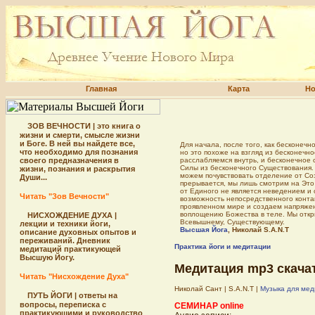
Главная
Карта
Но
ЗОВ ВЕЧНОСТИ | это книга о
жизни и смерти, смысле жизни
и Боге. В ней вы найдете все,
Для начала, после того, как бесконеч
что необходимо для познания
но это похоже на взгляд из бесконечн
своего предназначения в
расслабляемся внутрь, и бесконечное
Силы из бесконечного Существования. 
жизни, познания и раскрытия
можем почувствовать отделение от Соз
Души...
прерывается, мы лишь смотрим на Это 
от Единого не является неведением и 
Читать "Зов Вечности"
возможность непосредственного конта
проявленном мире и создаем напряже
воплощению Божества в теле. Мы откры
НИСХОЖДЕНИЕ ДУХА |
Всевышнему, Существующему.
лекции и техники йоги,
Высшая Йога
, Николай S.A.N.T
описание духовных опытов и
переживаний. Дневник
Практика йоги и медитации
медитаций практикующей
Высшую Йогу.
Медитация mp3 скача
Читать "Нисхождение Духа"
Николай Сант | S.A.N.T |
Музыка для ме
ПУТЬ ЙОГИ | ответы на
вопросы, переписка с
СЕМИНАР online
практикующими и руководство