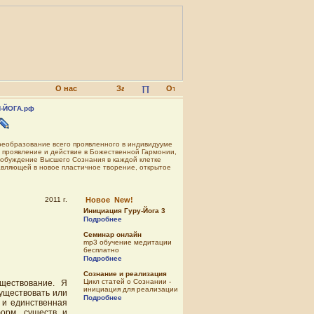
О нас
-ЙОГА.рф
преобразование всего проявленного в индивидууме
проявление и действие в Божественной Гармонии,
робуждение Высшего Сознания в каждой клетке
авляющей в новое пластичное творение, открытое
2011 г.
Новое New!
Инициация Гуру-Йога 3
Подробнее
Семинар онлайн
mp3 обучение медитации
бесплатно
Подробнее
Сознание и реализация
Цикл статей о Сознании -
ществование. Я
инициация для реализации
существовать или
Подробнее
 и единственная
орм, существ и