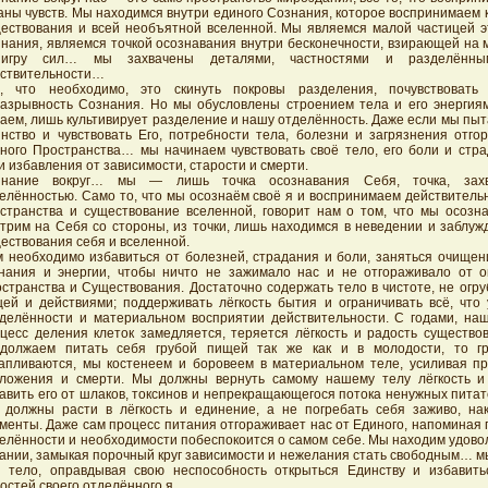
аны чувств. Мы находимся внутри единого Сознания, которое воспринимаем 
ествования и всей необъятной вселенной. Мы являемся малой частицей э
нания, являемся точкой осознавания внутри бесконечности, взирающей на м
игру сил… мы захвачены деталями, частностями и разделённы
ствительности…
ё, что необходимо, это скинуть покровы разделения, почувствовать
азрывность Сознания. Но мы обусловлены строением тела и его энергия
аем, лишь культивирует разделение и нашу отделённость. Даже если мы пы
нство и чувствовать Его, потребности тела, болезни и загрязнения отго
ного Пространства… мы начинаем чувствовать своё тело, его боли и стра
и избавления от зависимости, старости и смерти.
знание вокруг… мы — лишь точка осознавания Себя, точка, захв
елённостью. Само то, что мы осознаём своё я и воспринимаем действитель
странства и существование вселенной, говорит нам о том, что мы осозн
трим на Себя со стороны, из точки, лишь находимся в неведении и заблуж
ествования себя и вселенной.
 необходимо избавиться от болезней, страдания и боли, заняться очищени
нания и энергии, чтобы ничто не зажимало нас и не отгораживало от 
странства и Существования. Достаточно содержать тело в чистоте, не огру
ей и действиями; поддерживать лёгкость бытия и ограничивать всё, что 
делённости и материальном восприятии действительности. С годами, наш
цесс деления клеток замедляется, теряется лёгкость и радость существ
одолжаем питать себя грубой пищей так же как и в молодости, то г
апливаются, мы костенеем и боровеем в материальном теле, усиливая пр
ложения и смерти. Мы должны вернуть самому нашему телу лёгкость и
авить его от шлаков, токсинов и непрекращающегося потока ненужных пита
должны расти в лёгкость и единение, а не погребать себя заживо, на
менты. Даже сам процесс питания отгораживает нас от Единого, напоминая
елённости и необходимости побеспокоится о самом себе. Мы находим удово
ании, замыкая порочный круг зависимости и нежелания стать свободным… м
 тело, оправдывая свою неспособность открыться Единству и избавит
остей своего отделённого я.