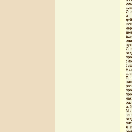
орг
сущ
Соз
и 
дей
Вс
нер
дел
Еди
еди
пут
Со
отд
про
смо
сущ
Нам
соз
Про
пищ
раз
про
пр
нак
раз
изб
Мы 
эле
отд
пит
я и
рад