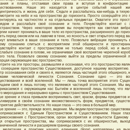
лания и планы, отстаивая свои права и вступая в конфронтацию
ществованием. Наше эго находится в центре событий нашей жи
центричность и жизнь для себя. Сядьте и расслабьтесь как-нибудь в тихую
мотрите на небо и на пространство до горизонта. Просто созерцайте это 
ентируясь на частностях и на отдельных предметах. Охватите это прос
глядом и расслабьте своё сознание и тело. Почувствуйте контакт с
странством. Через некоторое время вы почувствуете как светлая вибр
ргии начнет проникать в ваше тело из пространства, расширенного до гори
еть перед окном или на лавочке в тени, но ясность и свет открытого перед в
нут вливаться в ваше сознание и тело. Позвольте вибрации проникнуть в
оему сознанию слиться с восприятием этой обширности и простиран
увствуйте контакт с пространством не только перед собой, но и высо
слабьте сознание в голове, не ограничивая своё восприятие черепной коро
его тела. Позвольте своему сознанию выйти за пределы ограниченной л
ерцая окружающее вас пространство.
трите на эти просторы, размышляя и осознавая, что это пространство явл
созерцаем пространство Существования, доступное нашему восприятию.
тр осознавания себя и своего я, являются лишь частицей этого обширного, 
мками человеческой личности Сознания. Сознание одно — это всё
ествования и всей вселенной. Мы — лишь точка восприятия этого Суще
щаем своё я лишь потому, что являемся частицей этого Сознания. Мы вид
рикасаемся с окружающим нас Бытиём и вселенной лишь потому, что яв
го мироздания и неразрывно едины с пространством Существования.
е зрение и глаза привыкли воспринимать свет, краски, формы предметов и
ьтивируем в своём сознании множественность форм, предметов, сущест
приятие действительности. Но наши глаза — это окна в большой мир.
е зрение — это, прежде всего, видение. Мы видим пространство существов
соприкасаемся с Единым Пространством и Существованием. Наши гла
рикосновения с Пространством, орган восприятия и открытости Единому
я открытые пространства, мы соприкасаемся с их обширностью, выхо
аниченной личности и расширяем границы своего сознания.
е медитации и практики нашего единения (йоги) направлены на вы