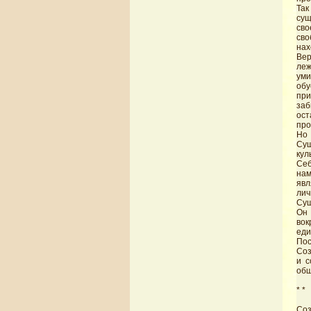
Так
сущ
сво
сво
нах
Вер
ле
уми
обу
при
заб
ост
про
Но
Су
кул
Себ
нам
явл
лич
Сущ
Он 
вок
еди
Пос
Соз
и с
обш
* *
Соз