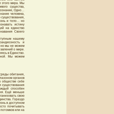
 этого мира. Мы
вого существа,
 Сознание, Одно…
нание человека,
о существования,
изнь и тело… но
знавать истину
щий на единство
знавания Своего
ступным нашему
рандиозность и
, но мы не можем
тавлений о мире.
яясь в Единство.
нной. Мы можем
среды обитания,
апазоном органов
в обществе себе
и существования
аждый способен
ния. Ещё меньше
рганизовать свою
инства. Гораздо
изнь в доступном
осто почитывать
 потомков или на