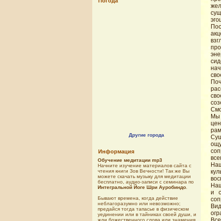
Погода
же
су
эго
Пос
акц
вз
про
эне
сид
нач
св
Поч
рас
сво
соз
Смо
Мы 
цен
ра
Другие города
Сущ
ощу
соп
Информация
все
Обучение медитации mp3
Наш
Начните изучение материалов сайта с
чтения книги Зов Вечности! Так же Вы
кул
можете скачать музыку для медитации
вос
бесплатно, аудио-записи с семинара по
Наш
Интегральной Йоге Шри Ауробиндо
.
и 
Бывают времена, когда действие
соп
неблагоразумно или невозможно;
Вид
предайся тогда тапасье в физическом
огр
уединении или в тайниках своей души, и
Вс
жди божественного слова или знамения.