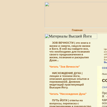
Главная
ЗОВ ВЕЧНОСТИ | это книга о
жизни и смерти, смысле жизни
и Боге. В ней вы найдете все,
Це
что необходимо для познания
ил
своего предназначения в
об
жи
жизни, познания и раскрытия
Бо
Души...
Вы
Читать "Зов Вечности"
СОЗ
НИСХОЖДЕНИЕ ДУХА |
Ник
лекции и техники йоги,
описание духовных опытов и
С
переживаний. Дневник
медитаций практикующей
Высшую Йогу.
CКА
Про
Читать "Нисхождение Духа"
Я 
еди
ПУТЬ ЙОГИ | ответы на
осо
вопросы, переписка с
практикующими и руководство
соз