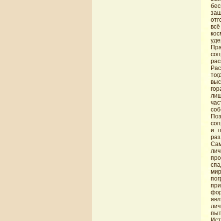
бес
защ
отг
всё
ко
уде
Пр
соп
рас
Рас
тог
выс
гор
лиш
час
соб
По
соп
и п
раз
Сам
лич
про
спа
мир
пог
при
фор
явл
лич
пыт
Ист