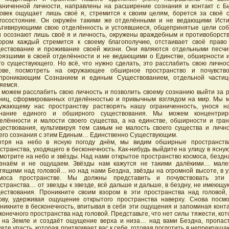
аниченной личности, направлены на расширение сознания и контакт с 
овек ощущает лишь своё я, стремится к своим целям, борется за своё 
госостояние. Он окружён такими же отделёнными и не ведающими Исти
ьтивирующими свою отделённость и устоявшиеся, общепринятые цели соб
 осознают лишь своё я и личность, окружены враждебным и противоборст
ором каждый стремится к своему благополучию, отстаивает своё прав
ествование и проживание своей жизни. Они являются отдельными песчи
рязшими в своей отделённости и не ведающими о Единстве, обширности 
го существующего. Но всё, что нужно сделать, это расслабить свою лично
лове, посмотреть на окружающее обширное пространство и почувство
епроникающим Сознанием и единым Существованием, отдельной частиц
яемся.
можем расслабить свою личность и позволить своему сознанию выйти за 
ниц, сформированных отделённостью и привычным взглядом на мир. Мы 
ужающему нас пространству растворять нашу ограниченность, унося н
знание единого и обширного существования. Мы можем концентрир
елённости и малости своего существа, а на единстве, обширности и гран
ествования, культивируя тем самым не малость своего существа и лично
его сознания с этим Единым… Единственно Существующим.
отря на небо в ясную погоду днём, мы видим обширные пространств
странства, уходящего в бесконечность. Как-нибудь выйдите на улицу в ясную
мотрите на небо и звёзды. Над нами открытое пространство космоса, бездн
знаём и не ощущаем. Звёзды нам кажутся не такими далёкими… мален
тящими над головой… но над нами Бездна, звёзды на огромной высоте, в у
смоса пространстве. Мы должны представить и почувствовать эти
странства… от звезды к звезде, всё дальше и дальше, в бездну, не имеющу
ествования. Проникните своим взором в эти пространства над головой,
ову, удерживая ощущение открытого пространства наверху. Снова посм
никните в бесконечность, впитывая в себя эти ощущения и запоминая конт
конечного пространства над головой. Представьте, что нет силы тяжести, ко
 на Земле и создаёт ощущение верха и низа… над вами Бездна, пропаст
ете упасть, которая притягивает вас к себе, готовая поглотить в непрекращ