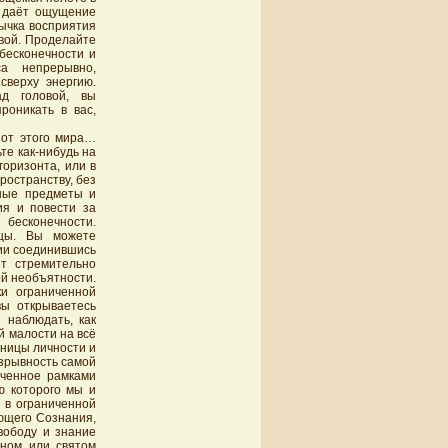
я даёт ощущение
ычка восприятия
овой. Проделайте
бесконечности и
са непрерывно,
сверху энергию.
ад головой, вы
роникать в вас,
 от этого мира…
те как-нибудь на
оризонта, или в
ространству, без
ные предметы и
ия и повести за
 бесконечности.
ицы. Вы можете
нии соединившись
т стремительно
ой необъятности.
ки ограниченной
вы открываетесь
 наблюдать, как
й малости на всё
ницы личности и
зрывность самой
иченное рамками
ю которого мы и
 в ограниченной
лющего Сознания,
вободу и знание
нном или святом