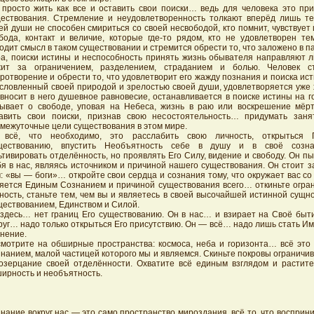
 просто жить как все и оставить свои поиски… ведь для человека это пр
ествования. Стремление и неудовлетворенность толкают вперёд лишь тех
ей души не способен смириться со своей несвободой, кто помнит, чувствует и
бода, контакт и величие, которые где-то рядом, кто не удовлетворен тем
одит смысл в таком существовании и стремится обрести то, что заложено в п
а, поиски истины и неспособность принять жизнь обывателя направляют лю
жит за ограничением, разделением, страданием и болью. Человек с
ротворение и обрести то, что удовлетворит его жажду познания и поиска ист
словленный своей природой и зрелостью своей души, удовлетворяется уже 
вносит в него душевное равновесие, останавливается в поиске истины на 
ывает о свободе, уповая на Небеса, жизнь в раю или воскрешение мёрт
авить свои поиски, признав свою несостоятельность… придумать зан
межуточные цели существования в этом мире.
 всё, что необходимо, это расслабить свою личность, открыться 
ществованию, впустить Необъятность себе в душу и в своё созна
ьтивировать отделённость, но проявлять Его Силу, видение и свободу. Он п
я в нас, являясь источником и причиной нашего существования. Он стоит з
: «вы — боги»… откройте свои сердца и сознания тому, что окружает вас со 
яется Единым Сознанием и причиной существования всего… откиньте ограни
ность, станьте тем, чем вы и являетесь в своей высочайшей истинной сущн
ествованием, Единством и Силой.
здесь… нет границ Его существованию. Он в нас… и взирает на Своё быти
руг… надо только открыться Его присутствию. Он — всё… надо лишь стать Им,
нение.
мотрите на обширные пространства: космоса, неба и горизонта… всё это
нанием, малой частицей которого мы и являемся. Скиньте покровы огранич
озерцание своей отделённости. Охватите всё единым взглядом и растите 
ирность и необъятность.
нание вокруг нас — это само пространство мироздания, всё то, что восприн