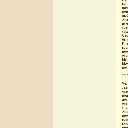
воп
нач
пог
люб
жив
иск
соз
сущ
Сво
быт
И в
во
нео
осо
Мы 
Мо
пос
* * *
Чел
зав
чув
под
дос
ост
спо
жиз
про
ком
кни
про