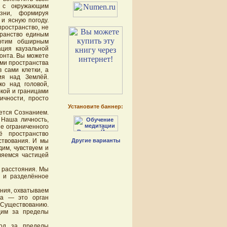
 с окружающим
зни, формируя
 и ясную погоду.
пространство, не
транство единым
 этим обширным
ация каузальной
зонта. Вы можете
ами пространства
 сами клетки, а
ия над Землёй.
ко над головой,
бкой и границами
ичности, просто
Установите баннер:
яется Сознанием.
 Наша личность,
не ограниченного
 пространство
Другие варианты
ствования. И мы
им, чувствуем и
ляемся частицей
 расстояния. Мы
в и разделённое
ания, охватываем
за — это орган
 Существованию.
дим за пределы
ход за пределы