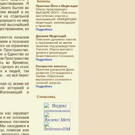
Анонсы
ществования. Я
Практика Йоги и Медитации
Своего Бытия во
Опыты практикующих
азие вещей и их
ВЫСШУЮ ЙОГУ. Описание
мистических опытов и
и на отдельной
переживаний. ИНИЦИАЦИИ,
зирающего на мир
медитации, рекомендации
своей высочайшей
и практики.
ществованием, из
Подробнее
Дневник Медитаций
вляется началом
Описание духовных опытов
нием и познания
и переживаний во время
что не ограничен
практики под руководством
Учителя. Опыты высокого
я Пространство.
уровня и реализация
е и Единство из
божественного Сознания.
ном Пространстве
Подробнее
ть во Времени,
Раскрытие анахаты
 Целого из этого
Практика раскрытия Души,
ых и людей, так
развитие Сострадания и
ми… но всё берет
Любви. Обретение
внутреннего сознания и
сильной энергии.
нная со всеми её
Подробнее
 её историей и
 Всезнающий и
Статистика
он нас окружает
м и не осознаем
ченных песчинок
 Мы находимся в
ас, помогая или
 воплотить свои