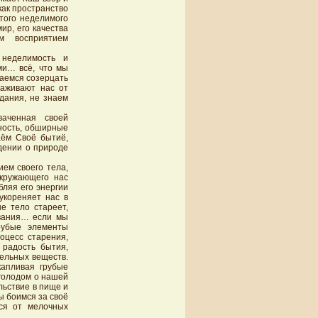
как пространство
того неделимого
ир, его качества
м восприятием
 неделимость и
ми… всё, что мы
таемся созерцать
раживают нас от
дания, не знаем
аченная своей
ность, обширные
аём Своё бытиё,
дении о природе
ем своего тела,
окружающего нас
бляя его энергии
укореняет нас в
е тело стареет,
ования… если мы
рубые элементы
оцесс старения,
 радость бытия,
тельных веществ.
капливая грубые
 голодом о нашей
льствие в пище и
ы боимся за своё
ься от мелочных