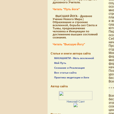
духовного Учителя.
соз
осо
Читать "Путь йоги"
мно
стр
ВЫСШАЯ ЙОГА - Древнее
пла
Учение Нового Мира |
и в
Образование и строение
сущ
вселенной, борьба сил Света и
кот
Тьмы, предназначение
человека и Инициации по
Пер
достижению высших состояний
осо
сознания.
Себ
нич
Читать "Высшую Йогу"
Про
отд
Мое
Статьи и книги автора сайта
фор
МАХАШАКТИ - Мать вселенной
мно
Мой Путь
фор
нач
Сознание и Реализация
Поэ
Все статьи сайта
ур
Практика медитации и йоги
бе
Все
Автор сайта
* * *
Все
бес
Николай Сант
это
соз
цен
пре