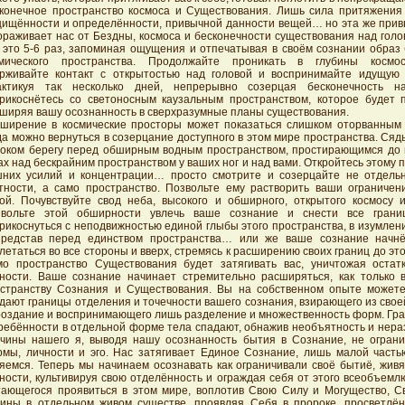
конечное пространство космоса и Существования. Лишь сила притяжени
ищённости и определённости, привычной данности вещей… но эта же прив
ораживает нас от Бездны, космоса и бесконечности существования над гол
 это 5-6 раз, запоминая ощущения и отпечатывая в своём сознании образ 
смического пространства. Продолжайте проникать в глубины космо
рживайте контакт с открытостью над головой и воспринимайте идущую 
актикуя так несколько дней, непрерывно созерцая бесконечность н
рикоснётесь со светоносным каузальным пространством, которое будет п
ширяя вашу осознанность в сверхразумные планы существования.
ширение в космические просторы может показаться слишком оторванным
да можно вернуться в созерцание доступного в этом мире пространства. Сядь
оком берегу перед обширным водным пространством, простирающимся до г
ах над бескрайним пространством у ваших ног и над вами. Откройтесь этому п
них усилий и концентрации… просто смотрите и созерцайте не отдель
тности, а само пространство. Позвольте ему растворить ваши ограничен
ой. Почувствуйте свод неба, высокого и обширного, открытого космосу и
звольте этой обширности увлечь ваше сознание и снести все гран
рикоснуться с неподвижностью единой глыбы этого пространства, в изумле
редстав перед единством пространства… или же ваше сознание начнё
летаться во все стороны и вверх, стремясь к расширению своих границ до эт
о пространство Существования будет затягивать вас, уничтожая остат
ности. Ваше сознание начинает стремительно расширяться, как только 
странству Сознания и Существования. Вы на собственном опыте можете
дают границы отделения и точечности вашего сознания, взирающего из свое
оздание и воспринимающего лишь разделение и множественность форм. Гра
ребённости в отдельной форме тела спадают, обнажив необъятность и нера
чины нашего я, выводя нашу осознанность бытия в Сознание, не огран
мы, личности и эго. Нас затягивает Единое Сознание, лишь малой часть
яемся. Теперь мы начинаем осознавать как ограничивали своё бытиё, живя
ности, культивируя свою отделённость и ограждая себя от этого всеобъем
ающегося проявиться в этом мире, воплотив Свою Силу и Могущество, С
ины в отдельном живом существе, проявляя Себя в пророке, просветлё