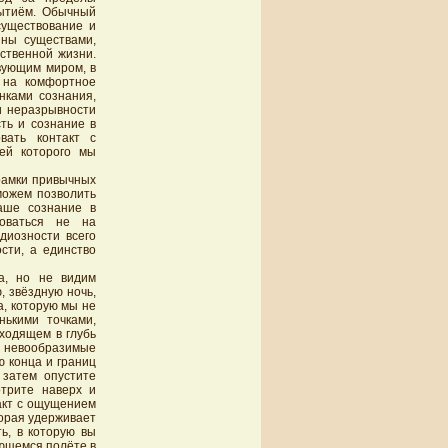
Бытиём. Обычный
существование и
ны существами,
ственной жизни.
вующим миром, в
о на комфортное
нками сознания,
и неразрывности
сть и сознание в
вать контакт с
ей которого мы
рамки привычных
можем позволить
аше сознание в
оваться не на
диозности всего
сти, а единство
а, но не видим
, звёздную ночь,
а, которую мы не
ькими точками,
ходящем в глубь
 невообразимые
ю конца и границ
 затем опустите
отрите наверх и
акт с ощущением
торая удерживает
ь, в которую вы
ающемся полёте в