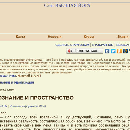
Карта
Новости
Курсы
Бхакти
|
|
СДЕЛАТЬ СТАРТОВЫМ
В ИЗБРАННОЕ
ВЫСШАЯ
Поделиться…
ль существования этого мира — это йога Природы, как индивидуальной, так и всеобщей, 
и мире в божественные инструменты и божественное творение. Совершенное выражение, 
ожествленная жизнь, разум, тело и сама материальная природа в самой ее основе. Это п
вого организма и в каждом атоме, а как следствие преобразование их материальной сост
жественному и в совершенстве его проявляющему.
сшая Йога
, Николай S.A.N.T
НАНИЕ И РЕАЛИЗАЦИЯ
олай сант
ОЗНАНИЕ И ПРОСТРАНСТВО
ЧАТЬ
|
Читать в формате Word
лог
— Бог, Господь всей вселенной. Я существующий, Сознание, само Су
нственная реальность, составляющая собой всё. Нет ничего, что могло бы 
знавать своё бытиё вне Меня, так как Я и есть причина осознавания себя
нающая Личность. Всё многообразие во вселенной, множественность ф