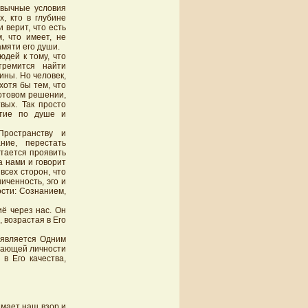
ивычные условия
, кто в глубине
 верит, что есть
, что имеет, не
амяти его души.
дей к тому, что
тремится найти
ины. Но человек,
хотя бы тем, что
готовом решении,
вых. Так просто
ятие по душе и
Пространству и
ние, перестать
ытается проявить
а нами и говорит
всех сторон, что
ченность, эго и
ости: Сознанием,
ё через нас. Он
 возрастая в Его
 является Одним
ивающей личности
в Его качества,
имает наш взор и