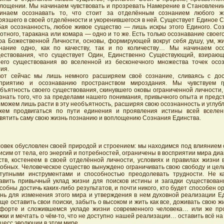
лощении. Мы начинаем чувствовать и прозревать Намерение в Становлении
инаем осознавать то, что стоит за отделённым сознанием любого жи
рязшего в своей отделённости и укоренившегося в ней. Существует Единое
ая осознанность, любое живое существо — лишь искры этого Единого. Соз
отного, таракана или комара — одно и то же. Есть только осознавание своег
ра Божественной Личности, основы, формирующей вокруг себя душу, ум, ж
нание одно, как по качеству, так и по количеству… Мы начинаем осо
ествования, что существует Один, Единственно Существующий, взираю
его существования во вселенной из бесконечного множества точек осо
ия.
от сейчас мы лишь немного расширяем своё сознание, сливаясь с до
сприятию и осознаванию пространством мироздания. Мы чувствуем г
бъятность своего существования, скинувшего оковы ограниченной личности
знать того, что за пределами нашего понимания, привычного опыта и предс
можем лишь расти в эту необъятность, расширяя свою осознанность и углубл
жем продвигаться по пути единения и проявления истины всей вселе
вятить саму свою жизнь познанию и воплощению Сознания Единства.
овек обусловлен своей природой и строением: мы находимся под влиянием 
исим от тела, его энергий и потребностей, ограничены в восприятии мира ди
ств, костенеем в своей отделённой личности, условиях и правилах жизни 
обных. Человеческое существо вынуждено ограничивать свою свободу и цел
тупными инструментами и способностью преодолевать трудности. Не к
авить привычный уклад жизни для поисков истины и загадки существова
собны достичь каких-либо результатов, и почти никого, кто будет способен о
нь для изменения этого мира и утверждения в нем духовной реализации Ед
ще оставить свои поиски, забыть о высоком и жить как все, доживать свою ж
форте и сложившемся укладе жизни современного человека… или же пр
жки и мечтать о чём-то, что не доступно нашей реализации… оставить всё на
цесс эволюции в этом мире.