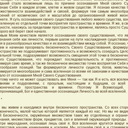
даний стало возможным лишь по причине осознавания Мной своего Су
знаю Себя в каждом атоме, клетке и живом существе. Я познаю качества 
жественности взаимодействий и связей, формируя тем самым многообр
оений от космических сил и масштабов до организованной живой жизн
нете. Я суть осознавания своего существования любого живого существа, в
селенную из отдельной точки восприятия пространства и времени. Я же, в 
ности, нахожусь за пределами пространства и времени, являясь просто Су
орого всё берет своё начало.
вым Моим качеством является осознавание своего существования, что я
знания себя как личности, первым шагом на пути наслаждения существова
я в разнообразных качествах и их взаимодействии между собой. Я осознаю, 
ем и начинаю прозревать бесконечность Своего Существования, формиру
странство же подразумевает протяженность и возможность созерцать Цело
ельной точки, подразумевает возможность смещения этой точки в бесконеч
го Существования, что порождает последовательность и протяженнос
мируя само время, а так же бесконечное множество точек восприятия Себя и
гообразия позиций. Так формируются личности существ, богов, животн
мируется многообразие и сама вселенная со всеми её законами и качества
ало от осознавания Мной Своего Существования.
тому ничто не может существовать вне Меня — так как Я и есть вся вселе
овнями и подуровнями, с прошлым, настоящим и будущим, со всей
сконечностью пространства и времени. Поэтому Я Всемогущий,
проникающий, Бог и единственная осознающая Личность во всей вселенной.
 *
 мы живем и находимся внутри бесконечного пространства. Со всех стор
конечность, малой частью которой является каждый из нас. Но мы не види
й Бесконечности, окружённые множеством таких же отделённых и ограни
нания, множеством форм, предметов, сил и влияний окружающей природы.
тре мироздания, осознавая лишь своё я. Вся вселенная крутится вокруг н
пятствуя нашим начинаниям и усилиям. Мы осознаём своё я и стремимся