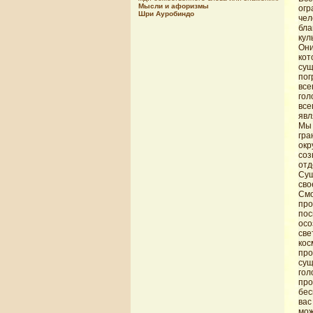
Мысли и афоризмы
огр
Шри Ауробиндо
чел
бла
кул
Они
кот
сущ
пог
все
го
вс
явл
Мы 
гра
окр
со
отд
Сущ
сво
См
про
пос
осо
све
ко
про
сущ
гол
про
бес
вас
мож