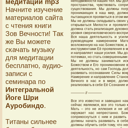
медитации mp3
неподвижности наших тел. Мы дол
пространства, чувствовать соп
Начните изучение
существования. Мы должны погр
проникающих в наш мир, должн
материалов сайта
пытающихся проявиться в этом ми
Мы не должны складывать своих 
с чтения книги
открываться Милости и проявля
должна стать реализация духовно
Зов Вечности! Так
уровня сверхчеловеческого воспри
Вся наша деятельность и усил
же Вы можете
руководящим намерением Мат
возложенную на нас Божеством, а
скачать музыку
инструментами Её проявления в ми
и направляет наши усилия. Мы до
для медитации
потемках, но стать совершенными 
Мы не должны заниматься иск
бесплатно, аудио-
Божеством и Его проникновение 
деятельность, но сам Господь д
записи с
развивать осознавание Силы вокр
Намерение и направление Становл
семинара по
Вечного в нас и в мире, долж
реализовать в себе Её Сознание и
Интегральной
———— // ————
Йоге Шри
Все это известно и завещано н
Ауробиндо
.
сейчас являемся, все это только
Мать – это не иллюзия и не абс
окружает нас непрестанно. Бо
соприкоснуться с ним и развить 
Титаны сильнее
должны начать развивать в себе
должны обучить себя тому, что н