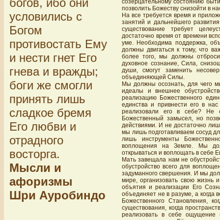
богов, ибо они
созерцательному состоянию бытия
позволить Божеству снизойти в на
условились с
На все требуется время и прилож
занятий и дальнейшего развития
Богом
существование требует целеус
достаточно время от времени всп
противостать Ему
уме. Необходима поддержка, об
должны двигаться к тому, что в
и нести гнет Его
более того, мы должны отброси
духовное сознание, Сила, снизо
гнева и вражды;
души, смогут заменить несове
объединяющей Силы.
боги же смогли
Мы должны осознать, для чего м
идеалы и внешнее обустройст
принять лишь
реализацию Божественного единс
единства и привнести его в нас
сладкое бремя
реализовали его в себе? Не 
Божественный замысел, но позв
Его любви и
действиями. И не достаточно лиш
мы лишь подготавливаем сосуд дл
отрадного
лишь инструменты Божественн
воплощения на Земле. Мы до
восторга.
открываться и воплощать в себе Ег
Мать завещала нам не обустройст
Мысли и
обустройство всего для воплоще
задуманного свершения. И мы дол
афоризмы
мире, организовать свою жизнь 
объятия и реализации Его Созна
Шри Ауробиндо
объединяет не в разуме, а когда
Божественного Становления, ко
существования, когда пространс
реализовать в себе ощущение в