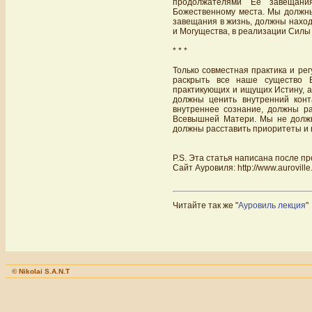
продолжателями Её завещани
Божественному места. Мы должны
завещания в жизнь, должны наход
и Могущества, в реализации Силы
* * *
Только совместная практика и ре
раскрыть все наше существо 
практикующих и ищущих Истину, 
должны ценить внутренний конт
внутреннее сознание, должны ра
Всевышней Матери. Мы не должн
должны расставить приоритеты и 
P.S. Эта статья написана после про
Сайт Ауровиля: http://www.auroville.o
Читайте так же "
Ауровиль лекция
"
© Nikolai S.A.N.T