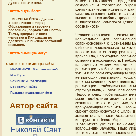
божественных качеств. Город-сказ
духовного Учителя.
созидание и творческое выра
коммунистический идеал или рай,
Читать "Путь йоги"
самопосвящения себя и своей
выражать свою любовь, преданнос
ВЫСШАЯ ЙОГА - Древнее
и внутреннее самопосвящение.
Учение Нового Мира |
осознанности...
Образование и строение
вселенной, борьба сил Света и
Тьмы, предназначение
Человек ограничен в своем по
человека и Инициации по
необходимое для соприкосн
достижению высших состояний
соприкосновения с Сознанием Вы
сознания.
отбросить человеческую натуру 
повести нас в сторону реализац
Читать "Высшую Йогу"
произошло, необходимо соприкос
сознание и осознанность. Необх
Статьи и книги автора сайта
напряжение между мирами и и
реализации, чтобы Истина прони
МАХАШАКТИ - Мать вселенной
жизни и во всем окружающем мире
Мой Путь
не имеющих реализации... когда к
Сознание и Реализация
предназначенное Божественным д
реализации: необходимо наполнит
Все статьи сайта
отряхнув пыль, и начать пользов
Практика медитации и йоги
Недостаточно, чтобы каждый вну
мире, необходимо движение и от
сознании, телах и деяниях, 
Автор сайта
пробуждающим влиянием. Необхо
сможет соприкоснуться с Силой и 
зримой реализацией Божественн
инструменты Нового Мира.
И это место уже есть на Земле
Николай Сант
воплощению Замысла. Надо лишь
деятельность для Его проявления 