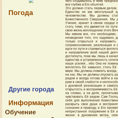
чего создавалось и чему предназ
все глубже в Его объятия.
Это должно стать первым делом,
Погода
Единство не как ментальный и
человечестве. Мы должны ст
Божественного Свершения. Мы д
Учение, хранит в своем сердце 
стать теми, кто движется по пут
свою жизнь воплощению этого Веч
Мы имеем все, что необходимо, 
низведения того, что задумано, 
только открыться и направить
соприкосновения, реализации и 
идти по пути и стремиться вопло
и направление всей нашей деяте
достигнута, пока мы лишь в нача
единства и устремленность сплоч
наши усилия... ибо Она не покин
воплотить Её замысел, стать Её 
мире. Мы должны помнить всегда, 
на нас. Мы не должны опускать рук
рядом и всегда готова войти в н
руки в своей слабости и неспособ
к духовной реализации и самоп
Другие города
открытость и восприимчивость Её
на словах, а на деле, пропитыв
чувствовать Её рядом. Сам Госп
себя для выполнения божественн
Информация
раскрыть свои души и восприня
сознание и природу, а Его прояв
Обучение
непрестанное погружение в Её о
жизни: в дуновении ветра, си