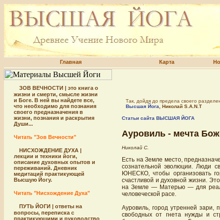
Главная
Карта
Но
ЗОВ ВЕЧНОСТИ | это книга о
жизни и смерти, смысле жизни
и Боге. В ней вы найдете все,
Так, дойдя до предела своего раздел
что необходимо для познания
Высшая Йога
, Николай S.A.N.T
своего предназначения в
жизни, познания и раскрытия
Статьи сайта ВЫСШАЯ ЙОГА
Души...
Ауровиль - мечта Бож
Читать "Зов Вечности"
Николай С.
НИСХОЖДЕНИЕ ДУХА |
лекции и техники йоги,
Есть на Земле место, предназна
описание духовных опытов и
сознательной эволюции. Люди св
переживаний. Дневник
ЮНЕСКО, чтобы организовать го
медитаций практикующей
Высшую Йогу.
счастливой и духовной жизни. Э
на Земле — Матерью — для реал
Читать "Нисхождение Духа"
человеческой расе.
ПУТЬ ЙОГИ | ответы на
Ауровиль, город утренней зари, 
вопросы, переписка с
свободных от гнета нужды и ст
практикующими и руководство